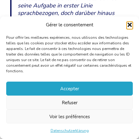
seine Aufgabe in erster Linie
sprachbezogen, doch darüber hinaus
spielt er im Kommunikationsprozess eine
Gérer le consentement
wesentliche Rolle. Jedem wissbegierigen
Menschen bietet dieser Beruf die
Pour offrir les meilleures expériences, nous utilisons des technologies
Möglichkeit, ein breit gefächertes Wissen
telles que les cookies pour stocker et/ou accéder aux informations des
appareils. Le fait de consentir à ces technologies nous permettra de
anzuhäufen.
traiter des données telles que le comportement de navigation ou les ID
uniques sur ce site. Le fait de ne pas consentir ou de retirer son
consentement peut avoir un effet négatif sur certaines caractéristiques et
Bei einem Verwaltungsbeamten kommt
fonctions.
eine ganz andere Facette des Menschen
zum Tragen. Ich denke, wir alle verfügen
Accepter
über zahlreiche und vielfältige
Fähigkeiten, die sich in einem
Refuser
eingeschränkten oder einschränkenden
Berufsumfeld mitunter nur begrenzt
Voir les préférences
entwickeln können.
Datenschutzerklärung