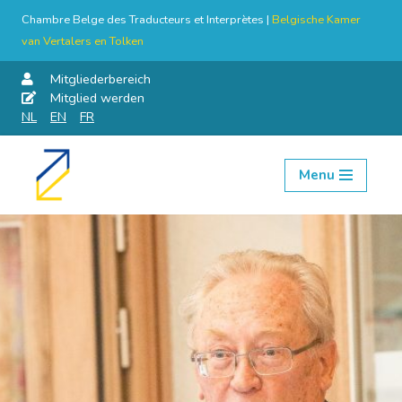
Chambre Belge des Traducteurs et Interprètes |
Belgische Kamer
van Vertalers en Tolken
Mitgliederbereich
Mitglied werden
NL
EN
FR
Menu
Skip
to
content