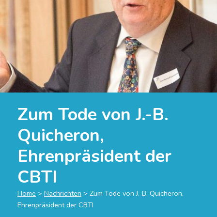
Zum Tode von J.-B.
Quicheron,
Ehrenpräsident der
CBTI
Home
>
Nachrichten
>
Zum Tode von J.-B. Quicheron,
Ehrenpräsident der CBTI