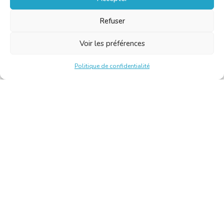
Refuser
Voir les préférences
Politique de confidentialité
Chambre Belge des Traducteurs et Interprètes | Belgische
Kamer van Vertalers en Tolken
10, bld de l’Empereur 1000 Bruxelles – Tél. : +32 2 513 09