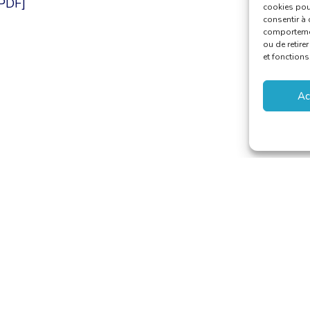
[PDF]
cookies pour
consentir à 
comportement
ou de retire
et fonctions
Ac
 van Vertalers en Tolken
–
secretariat@translators.be