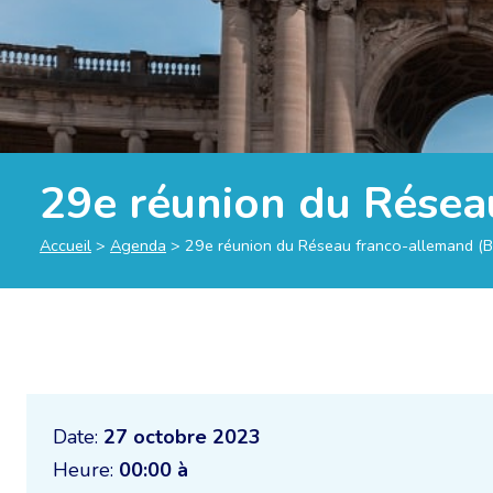
29e réunion du Résea
Accueil
>
Agenda
>
29e réunion du Réseau franco-allemand (B
Date:
27 octobre 2023
Heure:
00:00 à