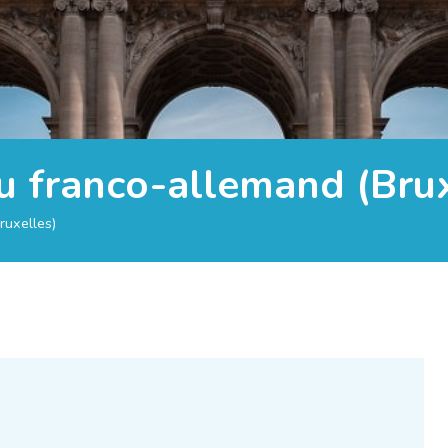
u franco-allemand (Brux
ruxelles)