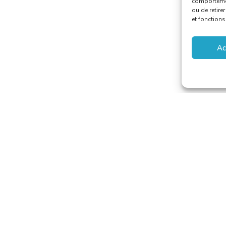
comportement
ou de retire
et fonctions
Ac
 van Vertalers en Tolken
–
secretariat@translators.be