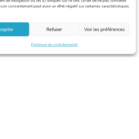
 de navigation ou les ID uniques sur ce site. Le fait de ne pas consentir
r son consentement peut avoir un effet négatif sur certaines caractéristiques
.
cepter
Refuser
Voir les préférences
Politique de confidentialité
Design et développement par
Alinoa