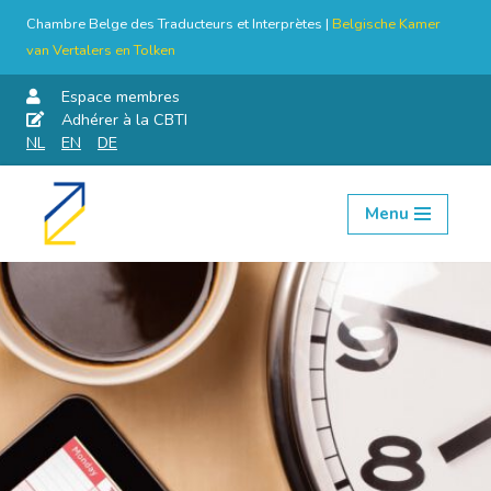
Chambre Belge des Traducteurs et Interprètes |
Belgische Kamer
van Vertalers en Tolken
Espace membres
Adhérer à la CBTI
NL
EN
DE
Menu
Aller
au
contenu