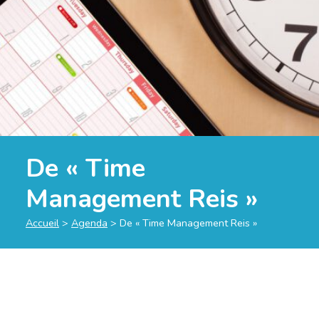
De « Time
Management Reis »
Accueil
>
Agenda
>
De « Time Management Reis »