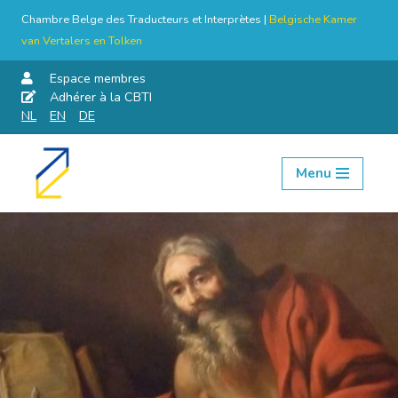
Chambre Belge des Traducteurs et Interprètes |
Belgische Kamer
van Vertalers en Tolken
Espace membres
Adhérer à la CBTI
NL
EN
DE
Menu
Aller
au
contenu