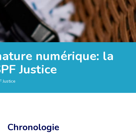
gnature numérique: la
SPF Justice
F Justice
Chronologie