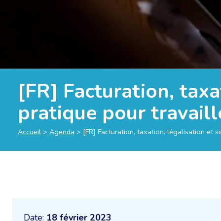
[FR] Facturation, taxa
pratique pour travaill
Accueil
>
Agenda
>
[FR] Facturation, taxation, légalisation et 
Date:
18 février 2023