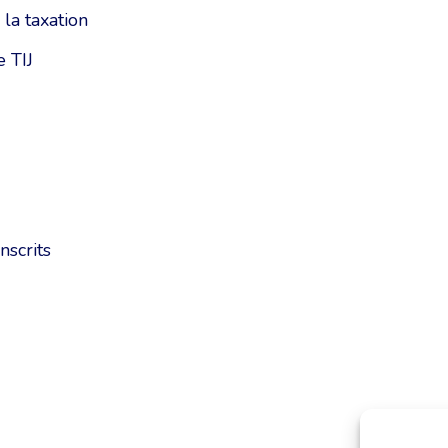
 la taxation
e TIJ
nscrits