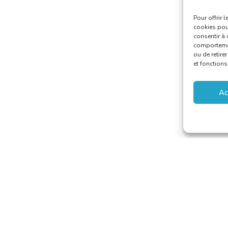
Pour offrir 
cookies pour
consentir à 
comportement
ou de retire
et fonctions
Ac
 van Vertalers en Tolken