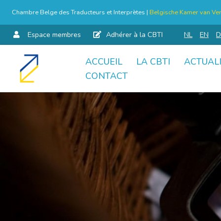
Chambre Belge des Traducteurs et Interprètes |
Belgische Kamer van Ver
Espace membres
Adhérer à la CBTI
NL
EN
D
ACCUEIL
LA CBTI
ACTUAL
Aller
CONTACT
au
contenu