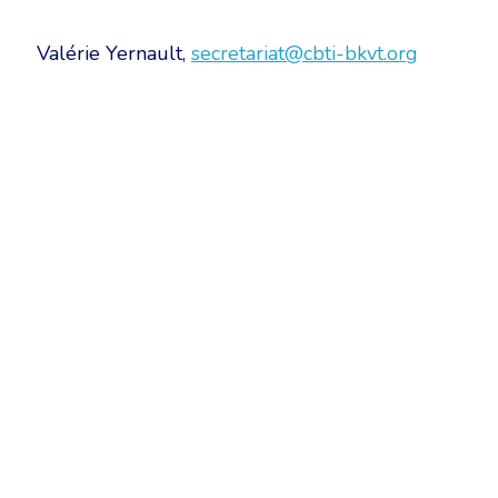
Valérie Yernault,
secretariat@cbti-bkvt.org
Chambre Belge des Traducteurs et Interprètes | Belgische Kamer