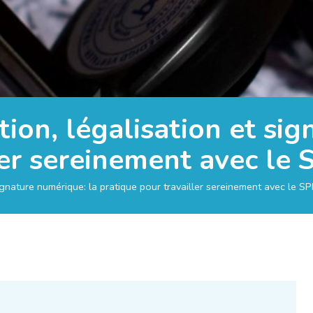
tion, légalisation et si
er sereinement avec le 
signature numérique: la pratique pour travailler sereinement avec le SP