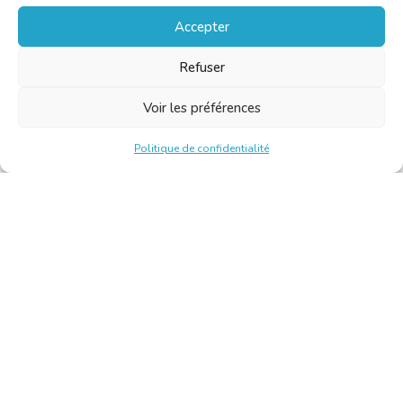
Accepter
Refuser
Voir les préférences
Politique de confidentialité
Chambre Belge des Traducteurs et Interprètes | Belgische
Kamer van Vertalers en Tolken