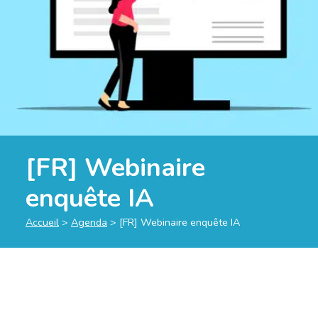
[FR] Webinaire
enquête IA
Accueil
>
Agenda
>
[FR] Webinaire enquête IA