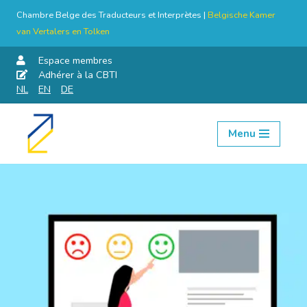
Chambre Belge des Traducteurs et Interprètes |
Belgische Kamer
van Vertalers en Tolken
Espace membres
Adhérer à la CBTI
NL
EN
DE
Menu
Aller
au
contenu