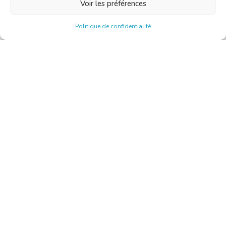
Voir les préférences
Politique de confidentialité
Chambre Belge des Traducteurs et Interprètes | Belgische
Kamer van Vertalers en Tolken
10, bld de l’Empereur 1000 Bruxelles – Tél. : +32 2 513 09
15 –
secretariat@translators.be