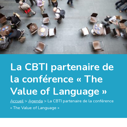
La CBTI partenaire de
la conférence « The
Value of Language »
Accueil
>
Agenda
>
La CBTI partenaire de la conférence
« The Value of Language »