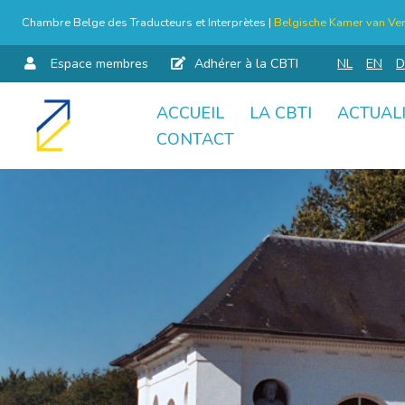
Chambre Belge des Traducteurs et Interprètes |
Belgische Kamer van Ver
Espace membres
Adhérer à la CBTI
NL
EN
D
ACCUEIL
LA CBTI
ACTUAL
Aller
CONTACT
au
contenu