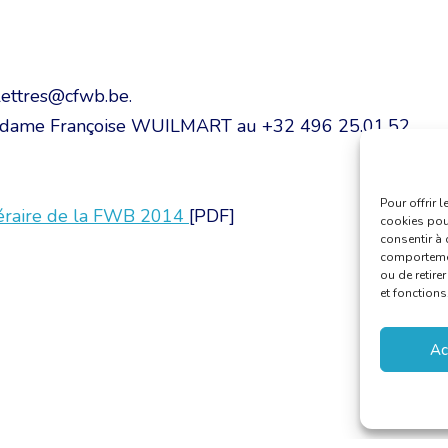
lettres@cfwb.be.
r Madame Françoise WUILMART au +32 496 25.01.52
Pour offrir 
ittéraire de la FWB 2014
[PDF]
cookies pour
consentir à 
comportement
ou de retire
et fonctions
Ac