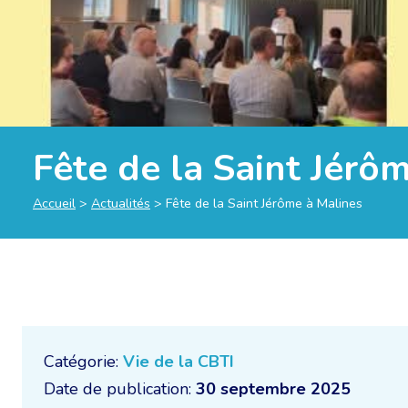
Fête de la Saint Jérô
Accueil
>
Actualités
>
Fête de la Saint Jérôme à Malines
Catégorie:
Vie de la CBTI
Date de publication:
30 septembre 2025