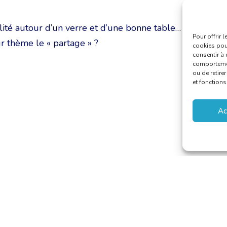
lité autour d’un verre et d’une bonne table…
Pour offrir 
r thème le « partage » ?
cookies pour
consentir à 
comportement
ou de retire
et fonctions
Ac