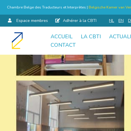
Chambre Belge des Traducteurs et Interprètes |
Belgische Kamer van Ver
Espace membres
Adhérer à la CBTI
NL
EN
D
ACCUEIL
LA CBTI
ACTUAL
Aller
CONTACT
au
contenu