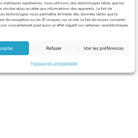
Vie de la CBTI
les meilleures expériences, nous utilisons des technologies telles que les
 stocker et/ou accéder aux informations des appareils. Le fait de
ces technologies nous permettra de traiter des données telles que le
 de navigation ou les ID uniques sur ce site. Le fait de ne pas consentir
r son consentement peut avoir un effet négatif sur certaines caractéristiques
.
cepter
Refuser
Voir les préférences
Politique de confidentialité