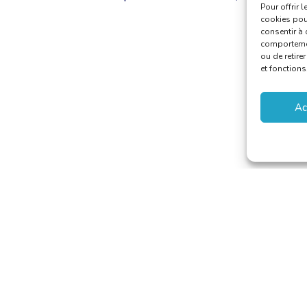
Pour offrir 
cookies pour
consentir à 
comportement
ou de retire
et fonctions
Ac
 van Vertalers en Tolken
–
secretariat@translators.be