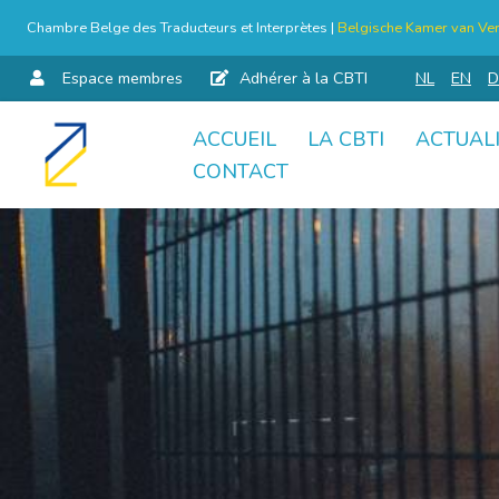
Chambre Belge des Traducteurs et Interprètes |
Belgische Kamer van Ver
Espace membres
Adhérer à la CBTI
NL
EN
D
ACCUEIL
LA CBTI
ACTUAL
Aller
CONTACT
au
contenu