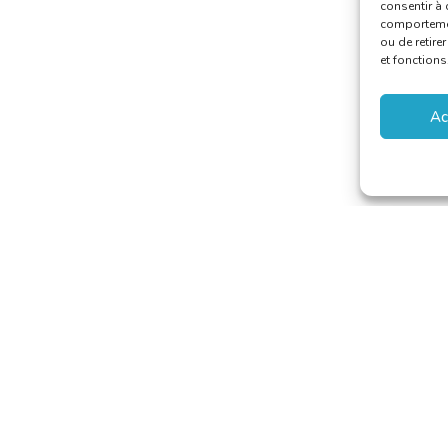
consentir à 
comportement
ou de retire
et fonctions
Ac
 van Vertalers en Tolken
–
secretariat@translators.be