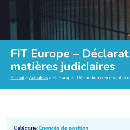
FIT Europe – Déclarat
matières judiciaires
Accueil
>
Actualités
>
FIT Europe – Déclaration concernant le dro
Catégorie:
Énoncés de position