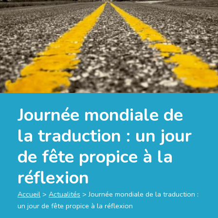
Journée mondiale de
la traduction : un jour
de fête propice à la
réflexion
Accueil
>
Actualités
>
Journée mondiale de la traduction :
un jour de fête propice à la réflexion