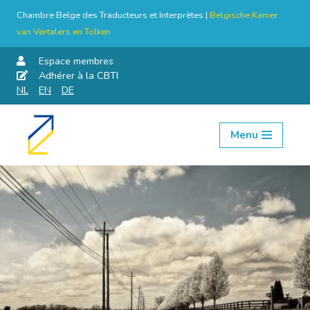
Chambre Belge des Traducteurs et Interprètes |
Belgische Kamer
van Vertalers en Tolken
Espace membres
Adhérer à la CBTI
NL
EN
DE
Menu
Aller
au
contenu