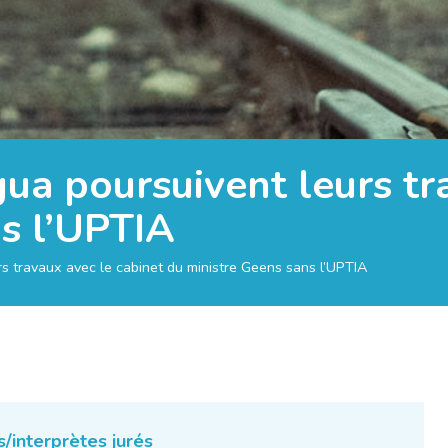
gua poursuivent leurs tr
s l’UPTIA
rs travaux avec le cabinet du ministre Geens sans l’UPTIA
/interprètes jurés