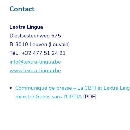
Contact
Lextra Lingua
Diestsesteenweg 675
B-3010 Leuven (Louvain)
Tél. : +32 477 51 24 81
info@lextra-lingua.be
www.lextra-lingua.be
Communiqué de presse – La CBTI et Lextra Lingu
ministre Geens sans l’UPTIA
[PDF]