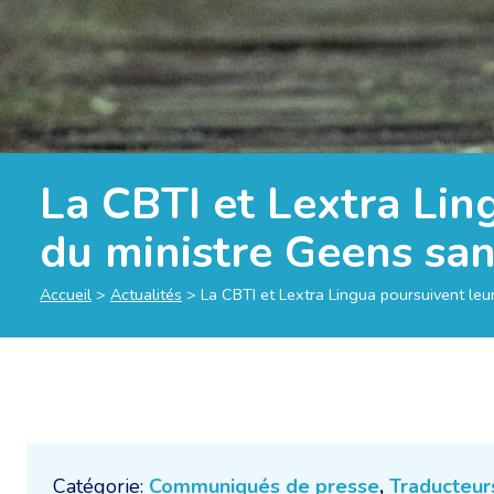
La CBTI et Lextra Lin
du ministre Geens san
Accueil
>
Actualités
>
La CBTI et Lextra Lingua poursuivent leu
Catégorie:
Communiqués de presse
,
Traducteurs