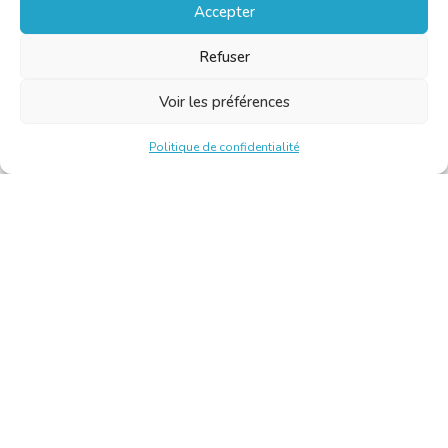
Accepter
Refuser
Voir les préférences
Politique de confidentialité
Chambre Belge des Traducteurs et Interprètes | Belgische
Kamer van Vertalers en Tolken
10, bld de l’Empereur 1000 Bruxelles – Tél. : +32 2 513 09