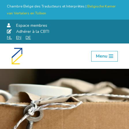
Chambre Belge des Traducteurs et Interprètes |
Belgische Kamer
van Vertalers en Tolken
Espace membres
Adhérer à la CBTI
NL
EN
DE
Menu
Aller
au
contenu