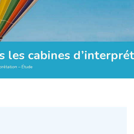
ns les cabines d’interpré
rprétation – Étude