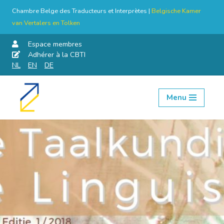
Chambre Belge des Traducteurs et Interprètes |
Belgische Kamer
van Vertalers en Tolken
Espace membres
Adhérer à la CBTI
NL
EN
DE
Menu
Aller
au
contenu