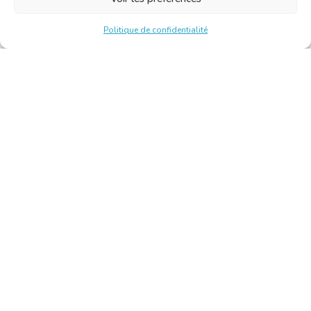
Politique de confidentialité
Chambre Belge des Traducteurs et Interprètes | Belgische
Kamer van Vertalers en Tolken
10, bld de l’Empereur 1000 Bruxelles – Tél. : +32 2 513 09
15 –
secretariat@translators.be