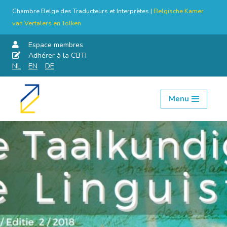
Chambre Belge des Traducteurs et Interprètes |
Belgische Kamer
van Vertalers en Tolken
Espace membres
Adhérer à la CBTI
NL
EN
DE
Menu
Aller
au
contenu