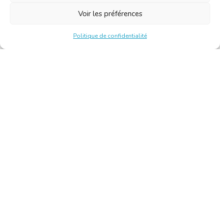
Voir les préférences
Politique de confidentialité
Chambre Belge des Traducteurs et Interprètes | Belgische
Kamer van Vertalers en Tolken
10, bld de l’Empereur 1000 Bruxelles – Tél. : +32 2 513 09
15 –
secretariat@translators.be