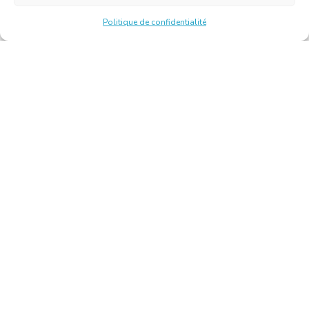
Politique de confidentialité
Chambre Belge des Traducteurs et Interprètes | Belgische
Kamer van Vertalers en Tolken
10, bld de l’Empereur 1000 Bruxelles – Tél. : +32 2 513 09
15 –
secretariat@translators.be