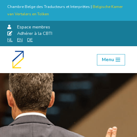
Chambre Belge des Traducteurs et Interprètes |
Belgische Kamer
van Vertalers en Tolken
Espace membres
Adhérer à la CBTI
NL
EN
DE
Menu
Aller
au
contenu