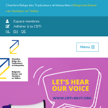
Chambre Belge des Traducteurs et Interprètes |
Belgische Kamer
van Vertalers en Tolken
Espace membres
Adhérer à la CBTI
NL
EN
DE
Menu
Aller
au
contenu