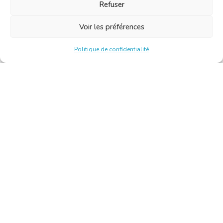
Refuser
Voir les préférences
Politique de confidentialité
Chambre Belge des Traducteurs et Interprètes | Belgische
Kamer van Vertalers en Tolken
10, bld de l’Empereur 1000 Bruxelles – Tél. : +32 2 513 09
15 –
secretariat@translators.be