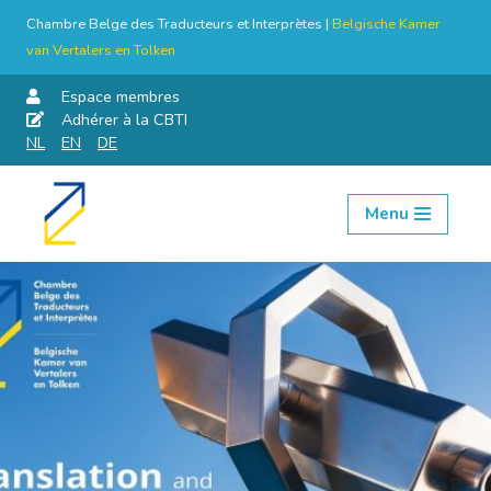
Chambre Belge des Traducteurs et Interprètes |
Belgische Kamer
van Vertalers en Tolken
Espace membres
Adhérer à la CBTI
NL
EN
DE
Menu
Aller
au
contenu