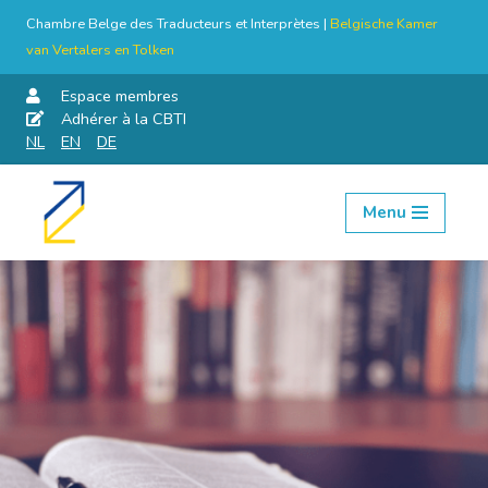
Chambre Belge des Traducteurs et Interprètes |
Belgische Kamer
van Vertalers en Tolken
Espace membres
Adhérer à la CBTI
NL
EN
DE
Menu
Aller
au
contenu