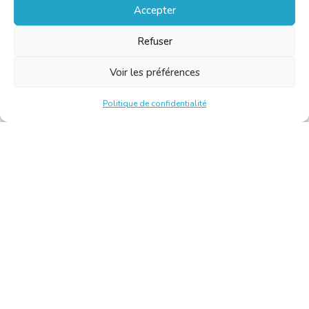
Accepter
Refuser
Voir les préférences
Politique de confidentialité
Chambre Belge des Traducteurs et Interprètes | Belgische
Kamer van Vertalers en Tolken
10, bld de l’Empereur 1000 Bruxelles – Tél. : +32 2 513 09