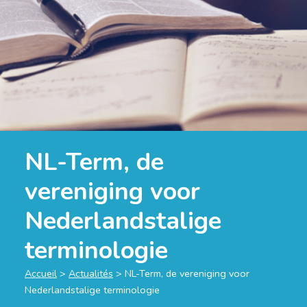
NL-Term, de
vereniging voor
Nederlandstalige
terminologie
Accueil
>
Actualités
>
NL-Term, de vereniging voor
Nederlandstalige terminologie