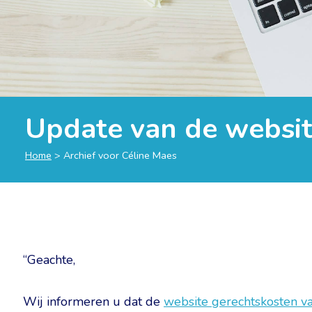
Update van de websit
Home
>
Archief voor Céline Maes
“Geachte,
Wij informeren u dat de
website gerechtskosten va