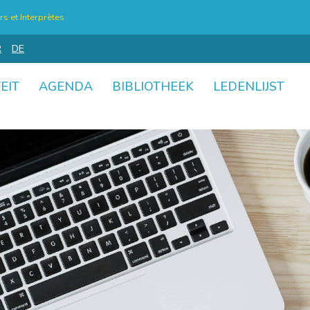
s et Interprètes
R
DE
EIT
AGENDA
BIBLIOTHEEK
LEDENLIJST