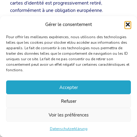
cartes d’identité est progressivement retiré,
conformément à une obligation européenne.
Gérer le consentement
Important :
Pour offrir les meilleures expériences, nous utilisons des technologies
telles que les cookies pour stocker et/ou accéder aux informations des
Le nombre de citoyens concernés par la modification du
appareils. Le fait de consentir à ces technologies nous permettra de
21 mai 2026 est limité.
Seuls les certificats de signature
traiter des données telles que le comportement de navigation ou les ID
figurant sur les cartes d’identité délivrées avant le
uniques sur ce site. Le fait de ne pas consentir ou de retirer son
consentement peut avoir un effet négatif sur certaines caractéristiques et
4 juillet 2016 perdront leur validité à cette date.
fonctions.
Tous les autres certificats restent valides jusqu’au
Accepter
prochain délai du 21 mai 2027.
Refuser
Nous recommandons aux citoyens titulaires d’une
carte délivrée avant le 4 juillet 2016 de la
Voir les préférences
renouveler dans les meilleurs délais, de préférence
avant le 1er mai 2026
.
Cela leur permettra de
Datenschutzerklärung
continuer à signer électroniquement sans interruption