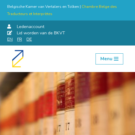
Belgische Kamer van Vertalers en Tolken |
Chambre Belge des
Traducteurs et Interprètes
Ledenaccount
Lid worden van de BKVT
EN
FR
DE
Menu
Skip
to
content