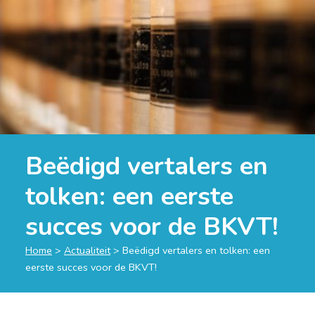
Beëdigd vertalers en
tolken: een eerste
succes voor de BKVT!
Home
>
Actualiteit
>
Beëdigd vertalers en tolken: een
eerste succes voor de BKVT!