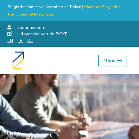
Belgische Kamer van Vertalers en Tolken |
Chambre Belge des
Traducteurs et Interprètes
Ledenaccount
Lid worden van de BKVT
EN
FR
DE
Menu
Skip
to
content