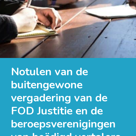
Notulen van de
buitengewone
vergadering van de
FOD Justitie en de
beroepsverenigingen