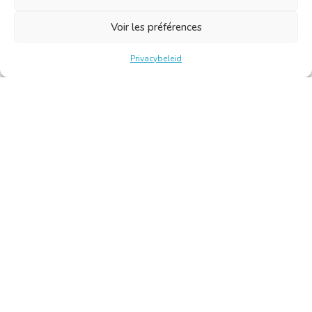
Voir les préférences
Privacybeleid
Belgische Kamer van Vertalers en Tolken | Chambre Belge
des Traducteurs et Interprètes
Keizerslaan 10, 1000 Brussel – Tel.: +32 2 513 09 15 –
secretariaat@translators.be