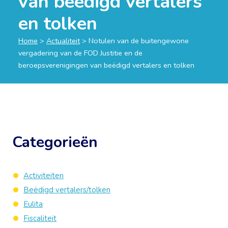
van beëdigd vertalers
en tolken
Home
>
Actualiteit
>
Notulen van de buitengewone
vergadering van de FOD Justitie en de
beroepsverenigingen van beëdigd vertalers en tolken
Categorieën
Activiteiten
Beëdigd vertalers/tolken
Eulita
Fiscaliteit