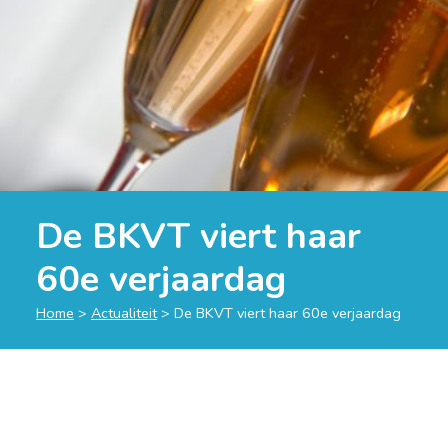
De BKVT viert haar
60e verjaardag
Home
>
Actualiteit
>
De BKVT viert haar 60e verjaardag