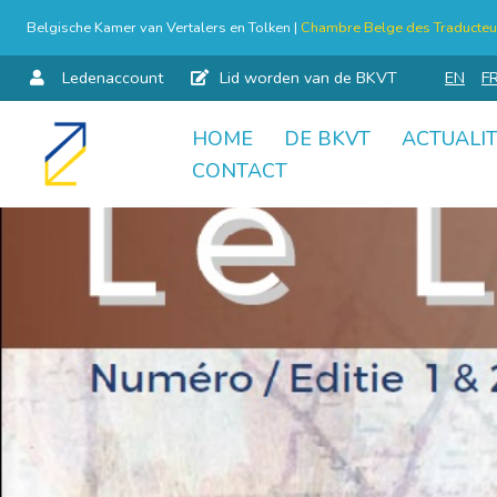
Belgische Kamer van Vertalers en Tolken |
Chambre Belge des Traducteur
Ledenaccount
Lid worden van de BKVT
EN
F
HOME
DE BKVT
ACTUALIT
Skip
CONTACT
to
content