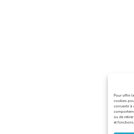
Pour offrir 
cookies pour
consentir à 
comportement
ou de retire
et fonctions