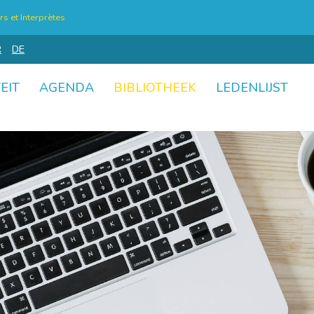
s et Interprètes
R
DE
EIT
AGENDA
BIBLIOTHEEK
LEDENLIJST