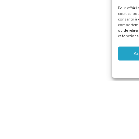
Pour offrir 
cookies pour
consentir à 
comportement
ou de retire
et fonctions
Ac
aducteurs et Interprètes