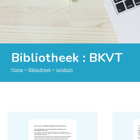
Bibliotheek :
BKVT
Home
>
Bibliotheek
>
Juridisch