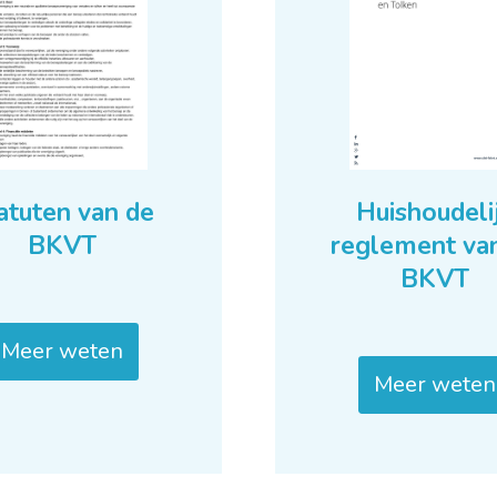
atuten van de
Huishoudeli
BKVT
reglement va
BKVT
Meer weten
Meer weten