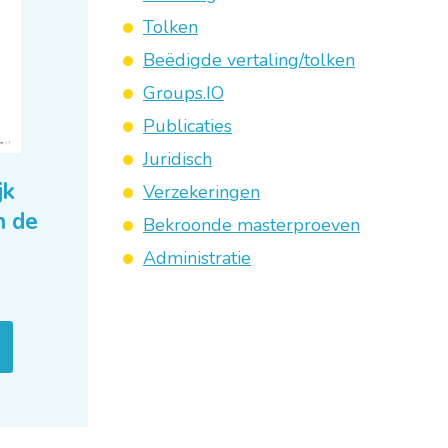
Tolken
Beëdigde vertaling/tolken
Groups.IO
Publicaties
Juridisch
jk
Verzekeringen
n de
Bekroonde masterproeven
Administratie