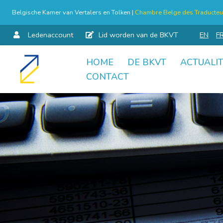
Belgische Kamer van Vertalers en Tolken |
Chambre Belge des Traducteur
Ledenaccount
Lid worden van de BKVT
EN
F
HOME
DE BKVT
ACTUALIT
Skip
CONTACT
to
content