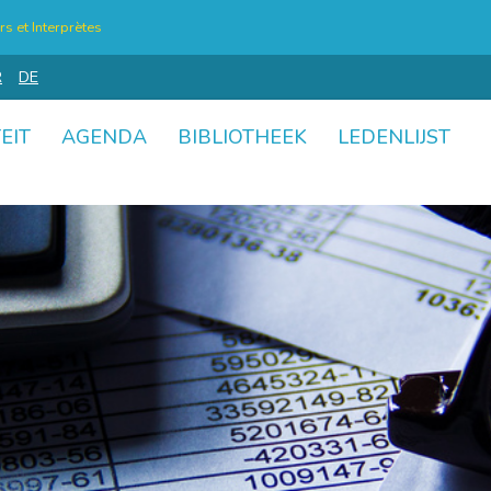
s et Interprètes
R
DE
EIT
AGENDA
BIBLIOTHEEK
LEDENLIJST