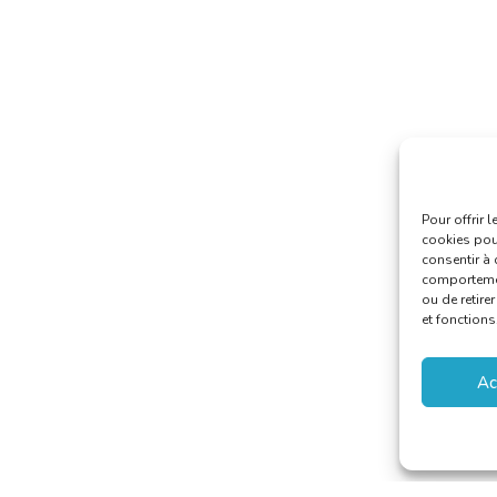
Pour offrir 
cookies pour
consentir à 
comportement
ou de retire
et fonctions
Ac