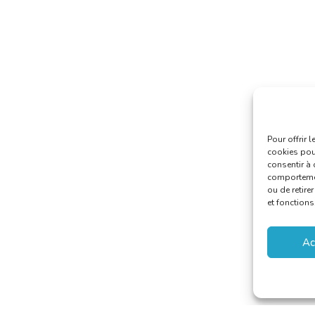
Pour offrir 
cookies pour
consentir à 
comportement
ou de retire
et fonctions
Ac