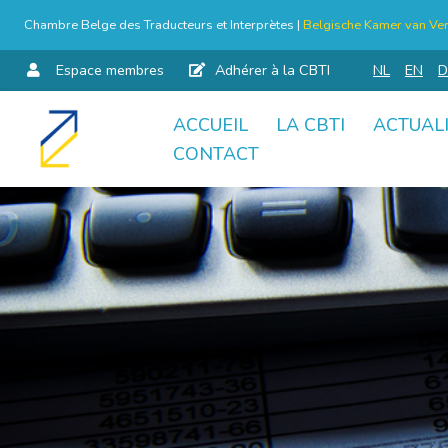
Chambre Belge des Traducteurs et Interprètes |
Belgische Kamer van Ver
Espace membres
Adhérer à la CBTI
NL
EN
D
ACCUEIL
LA CBTI
ACTUAL
Aller
CONTACT
au
contenu