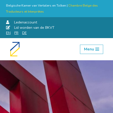
Belgische Kamer van Vertalers en Tolken |
Chambre Belge des
Traducteurs et Interprètes
Ledenaccount
Lid worden van de BKVT
EN
FR
DE
Menu
Skip
to
content