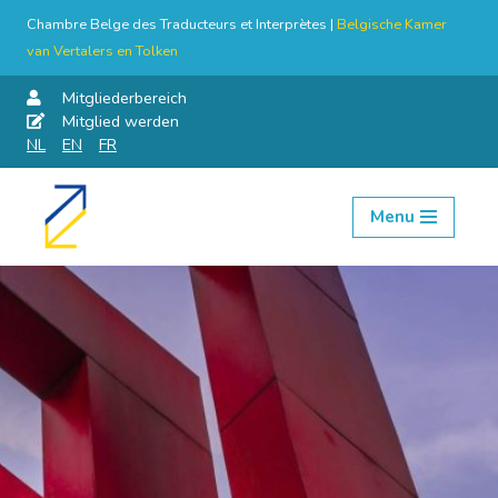
Chambre Belge des Traducteurs et Interprètes |
Belgische Kamer
van Vertalers en Tolken
Mitgliederbereich
Mitglied werden
NL
EN
FR
Menu
Skip
to
content