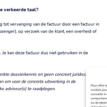
 de verkeerde taal?
g tot vervanging van de factuur door een factuur in
messenger), op verzoek van de klant, een overheid of
g. Je kan deze factuur dus niet gebruiken in de
perkte dossierkennis en geen concreet juridisch
an om voor de concrete uitwerking in de
Pour offrir 
jke adviseur(s) te raadplegen.
cookies pour
consentir à 
comportement
ou de retire