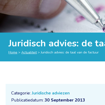
Juridisch advies: de t
Home
>
Actualiteit
>
Juridisch advies: de taal van de factuur
Categorie:
Juridische adviezen
Publicatiedatum:
30 September 2013