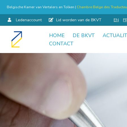
Belgische Kamer van Vertalers en Tolken |
Chambre Belge des Traducteur
Ledenaccount
Lid worden van de BKVT
EN
F
HOME
DE BKVT
ACTUALIT
Skip
CONTACT
to
content