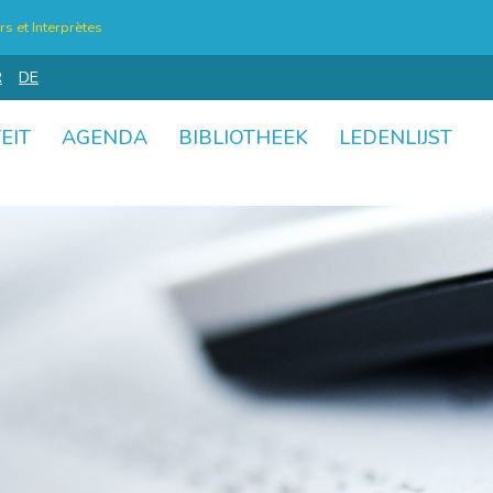
s et Interprètes
R
DE
EIT
AGENDA
BIBLIOTHEEK
LEDENLIJST