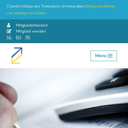
Chambre Belge des Traducteurs et Interprètes |
Belgische Kamer
van Vertalers en Tolken
Mitgliederbereich
Mitglied werden
NL
EN
FR
Menu
Skip
to
content