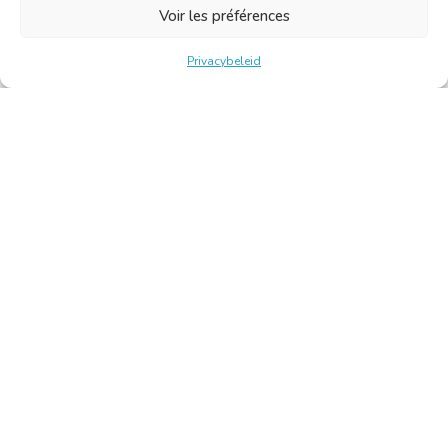
Voir les préférences
Privacybeleid
Belgische Kamer van Vertalers en Tolken | Chambre Belge
des Traducteurs et Interprètes
Keizerslaan 10, 1000 Brussel – Tel.: +32 2 513 09 15 –
secretariaat@translators.be