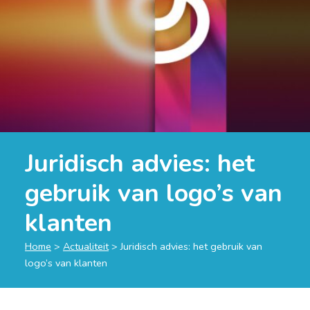
Juridisch advies: het
gebruik van logo’s van
klanten
Home
>
Actualiteit
>
Juridisch advies: het gebruik van
logo’s van klanten