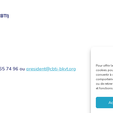
CBTI)
Pour offrir 
 65 74 96 ou
president@cbti-bkvt.org
cookies pour
consentir à 
comportement
ou de retire
et fonctions
Ac