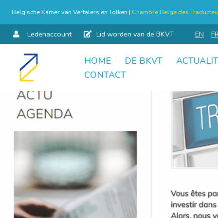
Belgische Kamer van Vertalers en Tolken |
Chambre Belge des Traducteur
Ledenaccount
Lid worden van de BKVT
EN
F
HOME
DE BKVT
ACTUALIT
Skip
CONTACT
to
content