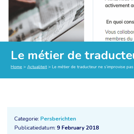
Le métier de traducte
Home
>
Actualiteit
>
Le métier de traducteur ne s’improvise pas
Categorie:
Persberichten
Publicatiedatum:
9 February 2018