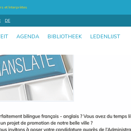
s et Interprètes
R
DE
EIT
AGENDA
BIBLIOTHEEK
LEDENLIJST