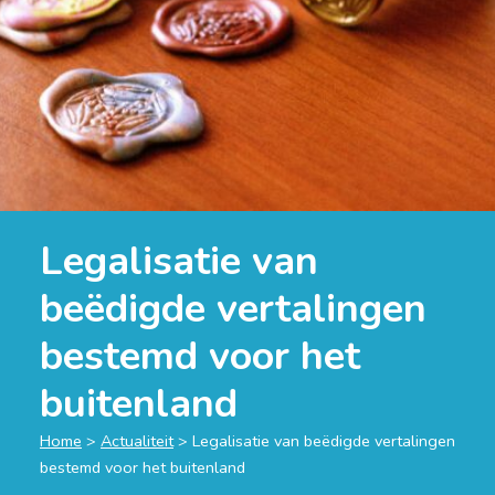
Legalisatie van
beëdigde vertalingen
bestemd voor het
buitenland
Home
>
Actualiteit
>
Legalisatie van beëdigde vertalingen
bestemd voor het buitenland