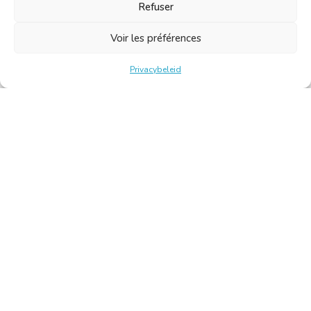
Refuser
Voir les préférences
Privacybeleid
Belgische Kamer van Vertalers en Tolken | Chambre Belge
des Traducteurs et Interprètes
Keizerslaan 10, 1000 Brussel – Tel.: +32 2 513 09 15 –
secretariaat@translators.be