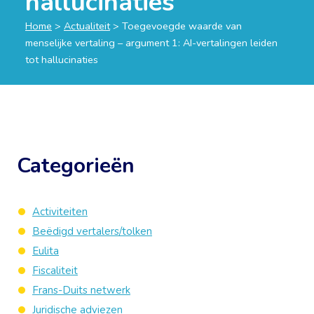
hallucinaties
Home
>
Actualiteit
>
Toegevoegde waarde van
menselijke vertaling – argument 1: AI-vertalingen leiden
tot hallucinaties
Categorieën
Activiteiten
Beëdigd vertalers/tolken
Eulita
Fiscaliteit
Frans-Duits netwerk
Juridische adviezen