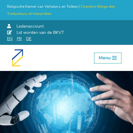
Belgische Kamer van Vertalers en Tolken |
Chambre Belge des
Traducteurs et Interprètes
Ledenaccount
Lid worden van de BKVT
EN
FR
DE
Menu
Skip
to
content