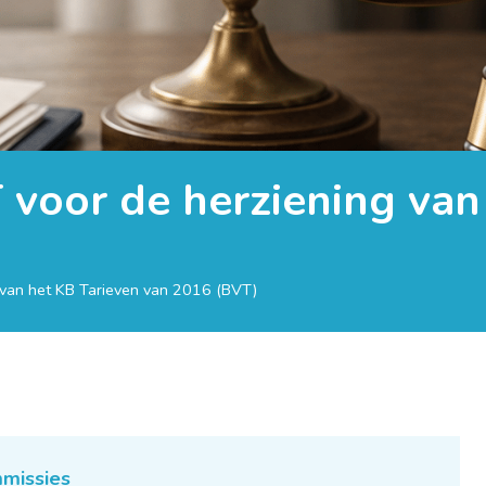
 voor de herziening van
 van het KB Tarieven van 2016 (BVT)
missies