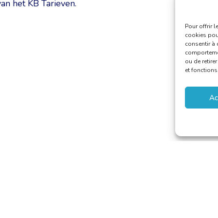
an het KB Tarieven.
Pour offrir 
cookies pour
consentir à 
comportement
ou de retire
et fonctions
Ac