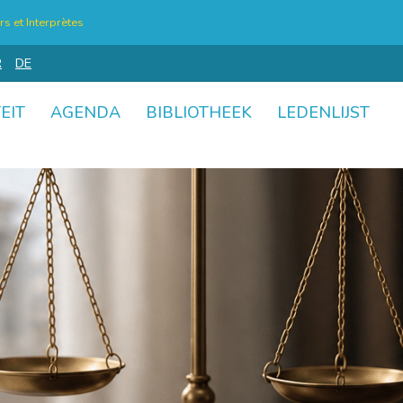
s et Interprètes
R
DE
EIT
AGENDA
BIBLIOTHEEK
LEDENLIJST