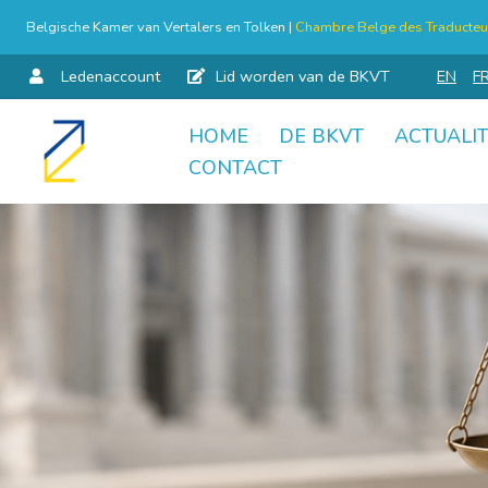
Belgische Kamer van Vertalers en Tolken |
Chambre Belge des Traducteur
Ledenaccount
Lid worden van de BKVT
EN
F
HOME
DE BKVT
ACTUALIT
Skip
CONTACT
to
content