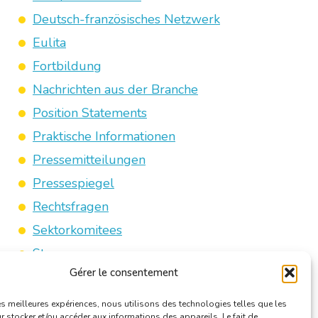
Deutsch-französisches Netzwerk
Eulita
Fortbildung
Nachrichten aus der Branche
Position Statements
Praktische Informationen
Pressemitteilungen
Pressespiegel
Rechtsfragen
Sektorkomitees
Steuern
Gérer le consentement
Veranstaltungen
Vereidigte Übersetzer/Dolmetscher
les meilleures expériences, nous utilisons des technologies telles que les
 stocker et/ou accéder aux informations des appareils. Le fait de