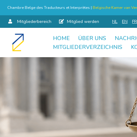
Chambre Belge des Traducteurs et Interprètes |
Belgische Kamer van Ver
Mitgliederbereich
Mitglied werden
NL
EN
FR
HOME
ÜBER UNS
NACHRI
Skip
MITGLIEDERVERZEICHNIS
K
to
content