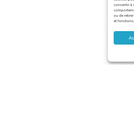
consentir à 
comportement
ou de retire
et fonctions
Ac
 van Vertalers en Tolken
secretariat@translators.be