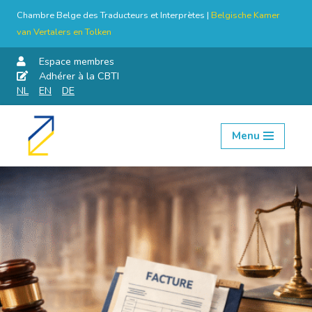
Chambre Belge des Traducteurs et Interprètes |
Belgische Kamer
van Vertalers en Tolken
Espace membres
Adhérer à la CBTI
NL
EN
DE
Menu
Aller
au
contenu