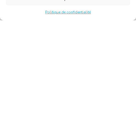
Politique de confidentialité
Chambre Belge des Traducteurs et Interprètes | Belgische
Kamer van Vertalers en Tolken
10, bld de l’Empereur 1000 Bruxelles – Tél. : +32 2 513 09
15 –
secretariat@translators.be