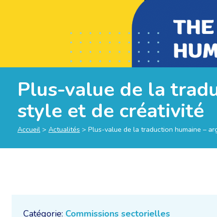
Plus-value de la trad
style et de créativité
Accueil
>
Actualités
>
Plus-value de la traduction humaine – arg
Catégorie:
Commissions sectorielles