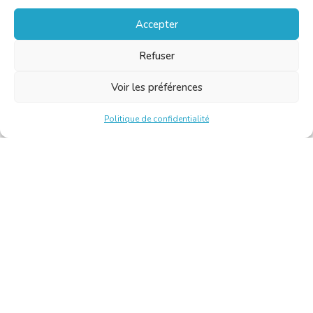
Accepter
Refuser
Voir les préférences
Politique de confidentialité
Chambre Belge des Traducteurs et Interprètes | Belgische
Kamer van Vertalers en Tolken