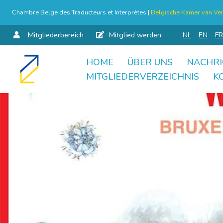
Chambre Belge des Traducteurs et Interprètes |
Belgische Kamer van Ver
Mitgliederbereich
Mitglied werden
NL
EN
FR
HOME
ÜBER UNS
NACHRI
Skip
MITGLIEDERVERZEICHNIS
K
to
content