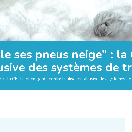
le ses pneus neige” : l
busive des systèmes de t
 » : la CBTI met en garde contre l’utilisation abusive des systèmes de