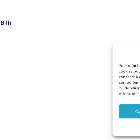
CBTI)
Pour offrir 
cookies pour
consentir à 
comportement
ou de retire
et fonctions
Ac