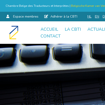
Chambre Belge des Traducteurs et Interprètes |
Belgische Kamer van Ver
Espace membres
Adhérer à la CBTI
NL
EN
D
ACCUEIL
LA CBTI
ACTUAL
Aller
CONTACT
au
contenu