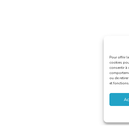
Pour offrir 
cookies pour
consentir à 
comportement
ou de retire
et fonctions
Ac