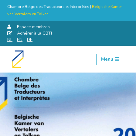
Chambre Belge des Traducteurs et Interprètes |
Belgische Kamer
van Vertalers en Tolken
Espace membres
Adhérer à la CBTI
NL
EN
DE
Menu
Aller
au
contenu