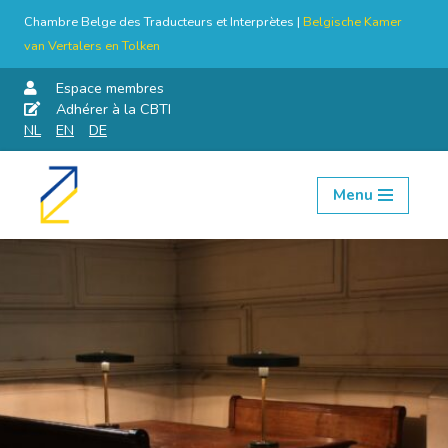
Chambre Belge des Traducteurs et Interprètes |
Belgische Kamer
van Vertalers en Tolken
Espace membres
Adhérer à la CBTI
NL
EN
DE
Menu
Aller
au
contenu